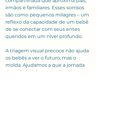
compartilhada que aproxima pais, 
irmãos e familiares. Esses sorrisos 
são como pequenos milagres – um 
reflexo da capacidade de um bebê 
de se conectar com seus entes 
queridos em um nível profundo.
A triagem visual precoce não ajuda 
os bebês a ver o futuro, mas o 
molda. Ajudamos a que a jornada 
de cada bebé ao mundo seja 
recebida com a clareza e a vibração 
que merece, abrindo caminho 
para inúmeros sorrisos 
reconfortantes que iluminam as 
nossas vidas.
Para mais informações e contato 
internacional, clique 
aqui
 e 