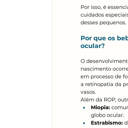
Por isso, é essenc
cuidados especiai
desses pequenos.
Por que os be
ocular?
O desenvolvimento
nascimento ocorre
em processo de fo
a retinopatia da 
vasos.
Além da ROP, out
Miopia:
 comum
globo ocular.
Estrabismo:
 