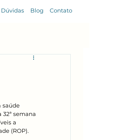
Dúvidas
Blog
Contato
a saúde 
a 32ª semana 
veis a 
ade (ROP).