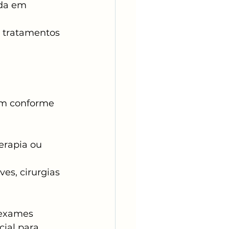
da em 
e tratamentos 
am conforme 
erapia ou 
es, cirurgias 
 exames 
ial para 