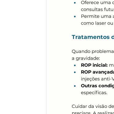
Oferece uma 
consultas futu
Permite uma av
como laser ou 
Tratamentos d
Quando problemas 
a gravidade:
ROP inicial:
 m
ROP avançad
injeções anti-
Outras condiç
específicas.
Cuidar da visão 
precisos. A realiz