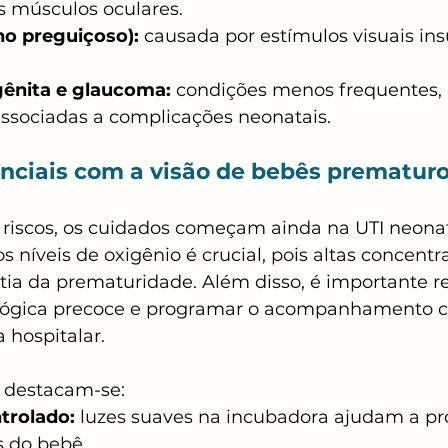
 músculos oculares.
ho preguiçoso):
 causada por estímulos visuais ins
gênita e glaucoma:
 condições menos frequentes,
ssociadas a complicações neonatais.
nciais com a visão de bebês prematur
 riscos, os cuidados começam ainda na UTI neonat
 níveis de oxigênio é crucial, pois altas concent
tia da prematuridade. Além disso, é importante r
lógica precoce e programar o acompanhamento c
 hospitalar.
, destacam-se:
trolado:
 luzes suaves na incubadora ajudam a pr
s do bebê.