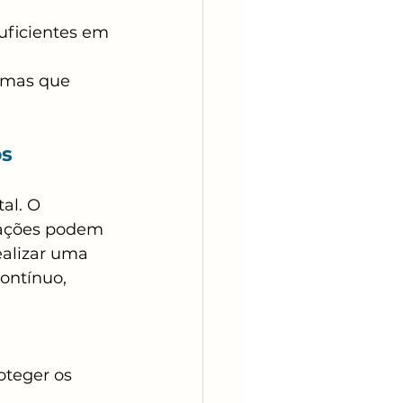
uficientes em 
 mas que 
os
al. O 
rações podem 
ealizar uma 
ontínuo, 
oteger os 