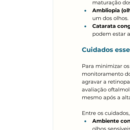
maturação dos
Ambliopia (ol
um dos olhos.
Catarata con
podem estar a
Cuidados esse
Para minimizar os
monitoramento dos
agravar a retinopa
avaliação oftalmo
mesmo após a alta
Entre os cuidados
Ambiente con
olhos sensívei