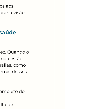
os aos 
rar a visão 
saúde 
dez. Quando o 
inda estão 
alias, como 
ormal desses 
ompleto do 
lta de 