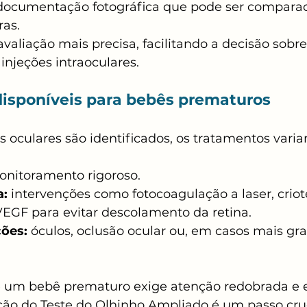
documentação fotográfica que pode ser compara
ras.
aliação mais precisa, facilitando a decisão sobr
injeções intraoculares.
isponíveis para bebês prematuros
oculares são identificados, os tratamentos vari
onitoramento rigoroso.
a:
 intervenções como fotocoagulação a laser, criot
VEGF para evitar descolamento da retina.
ões:
 óculos, oclusão ocular ou, em casos mais grav
de um bebê prematuro exige atenção redobrada e
ação do Teste do Olhinho Ampliado é um passo cruc