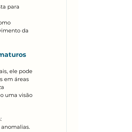
ta para 
como 
vimento da 
ematuros
ais, ele pode 
as em áreas 
za 
do uma visão 
:
 anomalias.